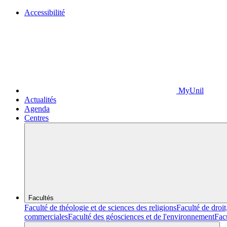
Accessibilité
MyUnil
Actualités
Agenda
Centres
Facultés
Faculté de théologie et de sciences des religions
Faculté de droit
commerciales
Faculté des géosciences et de l'environnement
Fac